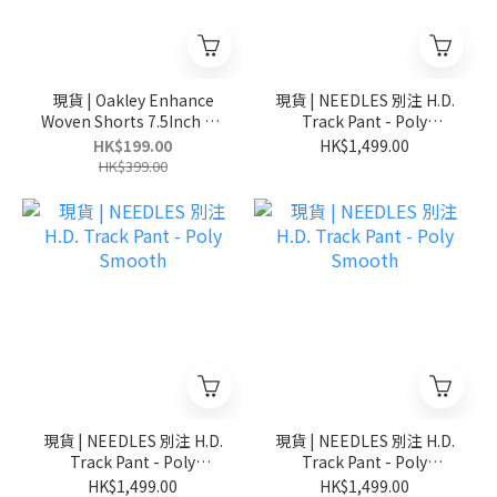
現貨 | Oakley Enhance
現貨 | NEEDLES 別注 H.D.
Woven Shorts 7.5Inch 3.0
Track Pant - Poly
水陸兩用 速乾防曬 日本限
Smooth
HK$199.00
HK$1,499.00
定 短褲
HK$399.00
現貨 | NEEDLES 別注 H.D.
現貨 | NEEDLES 別注 H.D.
Track Pant - Poly
Track Pant - Poly
Smooth
Smooth
HK$1,499.00
HK$1,499.00