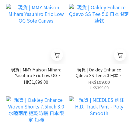
現貨 | MMY Maison Mihara
現貨 | Oakley Enhance
Yasuhiro Eric Low OG
Qdevo SS Tee 5.0 日本限
Sole Canvas
定 速乾
HK$1,899.00
HK$199.00
HK$399.00