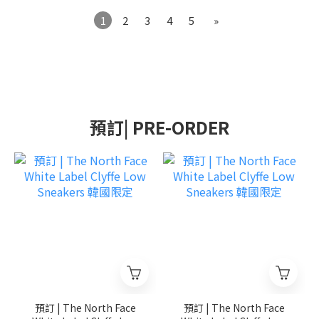
1
2
3
4
5
»
預訂| PRE-ORDER
預訂 | The North Face
預訂 | The North Face