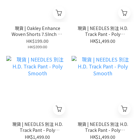
現貨 | Oakley Enhance
現貨 | NEEDLES 別注 H.D.
Woven Shorts 7.5Inch 3.0
Track Pant - Poly
水陸兩用 速乾防曬 日本限
Smooth
HK$199.00
HK$1,499.00
定 短褲
HK$399.00
現貨 | NEEDLES 別注 H.D.
現貨 | NEEDLES 別注 H.D.
Track Pant - Poly
Track Pant - Poly
Smooth
Smooth
HK$1,499.00
HK$1,499.00