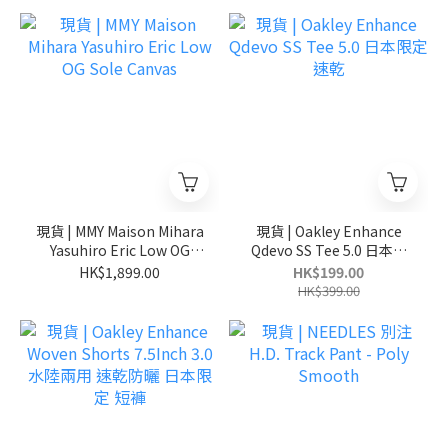
現貨 | MMY Maison Mihara
現貨 | Oakley Enhance
Yasuhiro Eric Low OG
Qdevo SS Tee 5.0 日本限
Sole Canvas
定 速乾
HK$1,899.00
HK$199.00
HK$399.00