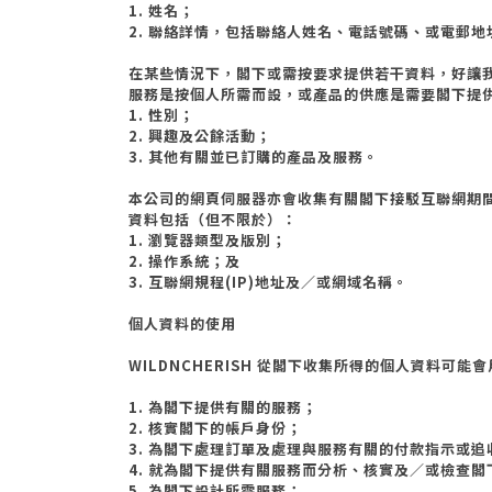
1. 姓名；
2. 聯絡詳情，包括聯絡人姓名、電話號碼、或電郵
在某些情況下，閣下或需按要求提供若干資料，好讓
服務是按個人所需而設，或產品的供應是需要閣下提
1. 性別；
2. 興趣及公餘活動；
3. 其他有關並已訂購的產品及服務。
本公司的網頁伺服器亦會收集有關閣下接駁互聯網期
資料包括（但不限於）：
1. 瀏覽器類型及版別；
2. 操作系統；及
3. 互聯網規程
(IP)
地址及／或網域名稱。
個人資料的使用
WILDNCHERISH
從閣下收集所得的個人資料可能會
1. 為閣下提供有關的服務；
2. 核實閣下的帳戶身份；
3. 為閣下處理訂單及處理與服務有關的付款指示或
4. 就為閣下提供有關服務而分析、核實及／或檢查
5. 為閣下設計所需服務；