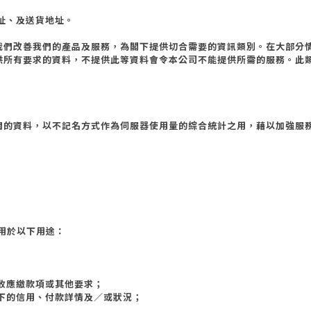
地址、及送貨地址。
我們改善我們的產品及服務，為閣下提供切合需要的資訊類別。在大部分
供所有要求的資料，不提供此等資料會令本公司不能提供所需的服務。此
間的資料，以不記名方式作為伺服器使用量的綜合統計之用，藉以加強服
用於以下用途：
追收應繳款項或其他要求；
閣下的信用、付款詳情及／或狀況；