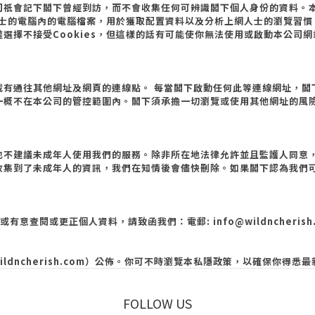
司祇會記下閣下曾經到訪，而不會收集任何可辨識閣下個人身份的資料。
士的電腦內的電腦檔案，用於獲取配置資料以及分析上網人士的瀏覽習慣
權選擇不接受
Cookies
，但這樣的話有可能使你無法使用或啟動本公司網
載有通往其他網址及網頁的連線點。
每當閣下啟動任何此等連線網址，閣
一概不在本公司的管控範圍內。閣下須承擔一切瀏覽或使用其他網址的風
也不建議未成年人使用我們的服務。除非所在地法律允許並且監護人同意
收集到了未成年人的資訊，我們在知情後會儘快刪除。如果閣下認為我們
或有意查閱或更正個人資料，請致函我們：電郵
: info@wildncheris
ildncherish.com
）公佈。你可不時瀏覽本私隱政策，以確保你得悉最
FOLLOW US