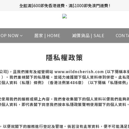
全館滿$600即免香港運費、滿$1000即免澳門運費 !
新會員招募中 | 即送 $12 購物金當錢使！
訂單完成後14天內圖文評價，即贈$10無限期購物金當錢使！
新會員招募中 | 即送 $12 購物金當錢使！
HOP NOW
居家 | HOME
減價貨品 | SALE
CONT
隱私權政策
公司
)
，且我們擁有及經營網站
www.wildncherish.com (
以下簡稱本
」）。我們重視閣下的私隱權，並竭力維護閣下個人資料得到保密。此私
《個人資料（私隱）條例》（香港法例第
486
章）（以下簡稱「私隱條例
記使用我們的服務或網上內容，我們會收集閣下的個人資料以便我們能夠
供個人資料，即代表閣下同意我們按本私隱政策聲明使用閣下的個人資料
，以便就閣下的服務進行登記及管理。倘若沒有此等資料，便不可能滿足