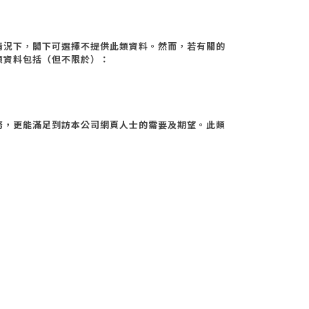
情況下，閣下可選擇不提供此類資料。然而，若有關的
類資料包括（但不限於）：
務，更能滿足到訪本公司網頁人士的需要及期望。此類