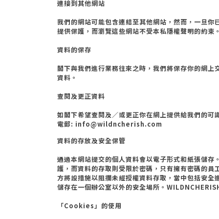
連接到其他網站
我們的網站可能包含連結至其他網站，然而，一旦你
提供保護，而瀏覽這些網站不受本私隱權聲明的約束
資料的保存
閣下與我們進行業務往來之時，我們將保存你的網上
資料。
查閱及更正資料
如閣下希望查閱及／或更正你在網上提供給我們的可
電郵
: info@wildncherish.com
資料的存放及安全保管
通過本網站提交的個人資料會以電子形式和紙張儲存
護，而資料的存取則受限於密碼，只有擁有密碼的員
方將設措施以阻攔未經授權資料存取，當中包括安全
儲存在一個辦公室以外的安全場所。
WILDNCHERI
「
Cookies
」的使用