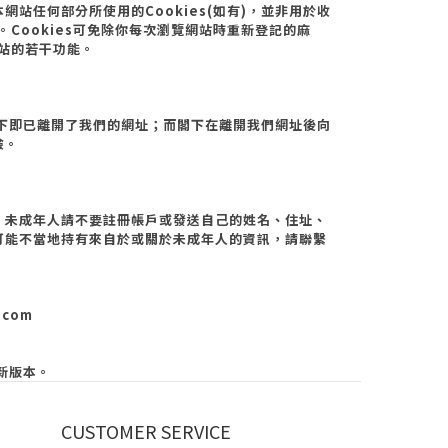
本網站任何部分所使用的
Cookies(
如有
)
，並非用於收
。
Cookies
可免除你每次瀏覽網站時重新登記的麻
站的若干功能。
下即已離開了我們的網址；而閣下在離開我們網址後向
險。
，未成年人請不要註冊帳戶或發送自己的姓名、住址、
可能不當地持有來自於或關於未成年人的資訊，請聯繫
h.com
新版本。
CUSTOMER SERVICE