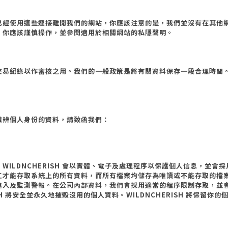
已經使用這些連接離開我們的網站，你應該注意的是，我們並沒有在其他
。你應該謹慎操作，並參閱適用於相關網站的私隱聲明。
交易紀錄以作審核之用。我們的一般政策是將有關資料保存一段合理時間
識辨個人身份的資料，請致函我們：
。
WILDNCHERISH
會以實體、電子及處理程序以保護個人信息，並會採
工才能存取系統上的所有資料，而所有檔案均儲存為唯讀或不能存取的檔
進入及監測警報。在公司內部資料，我們會採用適當的程序限制存取，並
SH
將安全並永久地摧毀沒用的個人資料。
WILDNCHERISH
將保留你的