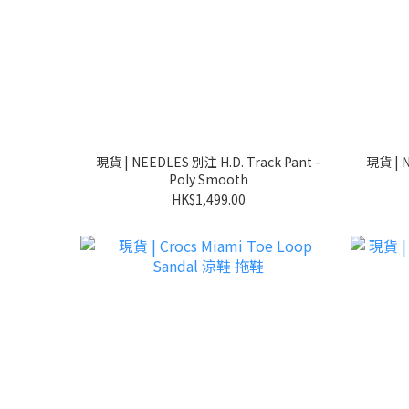
現貨 | NEEDLES 別注 H.D. Track Pant -
現貨 | N
Poly Smooth
HK$1,499.00