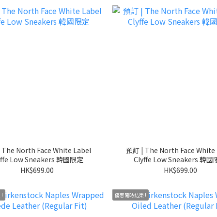
 The North Face White Label
預訂 | The North Face White 
yffe Low Sneakers 韓國限定
Clyffe Low Sneakers 韓
HK$699.00
HK$699.00
!
優惠隨時結束 !