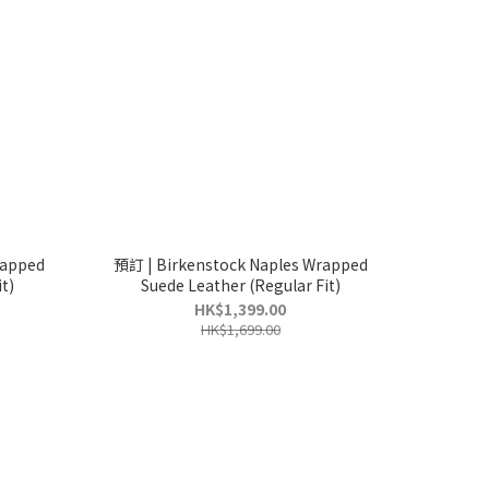
rapped
預訂 | Birkenstock Naples Wrapped
 Fit)
Suede Leather (Regular Fit)
HK$1,399.00
HK$1,699.00