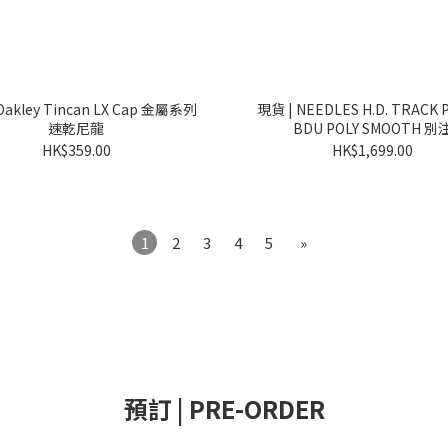
Oakley Tincan LX Cap 金屬系列
現貨 | NEEDLES H.D. TRACK 
速乾尼龍
BDU POLY SMOOTH 別
HK$359.00
HK$1,699.00
1
2
3
4
5
»
預訂 | PRE-ORDER