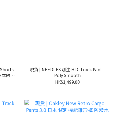
Shorts
現貨 | NEEDLES 別注 H.D. Track Pant -
 日本限定
Poly Smooth
HK$1,499.00