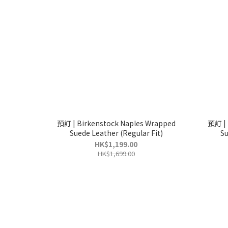
預訂 | Birkenstock Naples Wrapped
預訂 | 
Suede Leather (Regular Fit)
Su
HK$1,199.00
HK$1,699.00