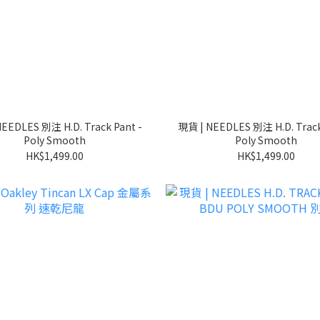
EEDLES 別注 H.D. Track Pant -
現貨 | NEEDLES 別注 H.D. Track
Poly Smooth
Poly Smooth
HK$1,499.00
HK$1,499.00