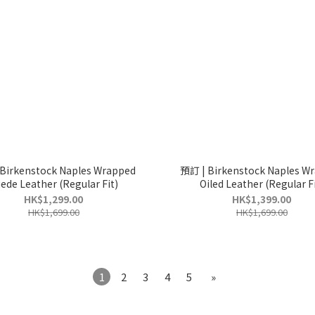
Birkenstock Naples Wrapped
預訂 | Birkenstock Naples W
ede Leather (Regular Fit)
Oiled Leather (Regular
HK$1,299.00
HK$1,399.00
HK$1,699.00
HK$1,699.00
1
2
3
4
5
»