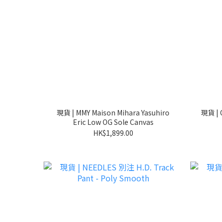
現貨 | MMY Maison Mihara Yasuhiro
現貨 | 
Eric Low OG Sole Canvas
HK$1,899.00