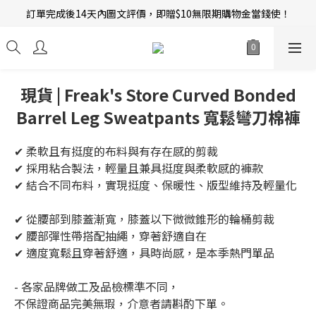
訂單完成後14天內圖文評價，即贈$10無限期購物金當錢使！
新會員招募中 | 即送 $12 購物金當錢使！
新會員招募中 | 即送 $12 購物金當錢使！
現貨 | Freak's Store Curved Bonded
Barrel Leg Sweatpants 寬鬆彎刀棉褲
✔ 柔軟且有挺度的布料與有存在感的剪裁  
✔ 採用粘合製法，輕量且兼具挺度與柔軟感的褲款  
✔ 結合不同布料，實現挺度、保暖性、版型維持及輕量化 
✔ 從腰部到膝蓋漸寬，膝蓋以下微微錐形的輪桶剪裁  
✔ 腰部彈性帶搭配抽繩，穿著舒適自在  
✔ 適度寬鬆且穿著舒適，具時尚感，是本季熱門單品
- 各家品牌做工及品檢標準不同，
不保證商品完美無瑕，介意者請斟酌下單。