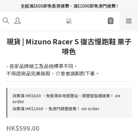
全館滿$600即免香港運費、滿$1000即免澳門運費 !
新會員招募中 | 即送 $12 購物金當錢使！
訂單完成後14天內圖文評價，即贈$10無限期購物金當錢使！
新會員招募中 | 即送 $12 購物金當錢使！
現貨 | Mizuno Racer S 復古慢跑鞋 栗子
啡色
- 各家品牌做工及品檢標準不同，
不保證商品完美無瑕，介意者請斟酌下單。
消費滿 HK$600 ，免香港本地順豐站、順豐智能櫃運費！ on
order
消費滿 HK$1000 ，免澳門順豐運費！ on order
HK$599.00