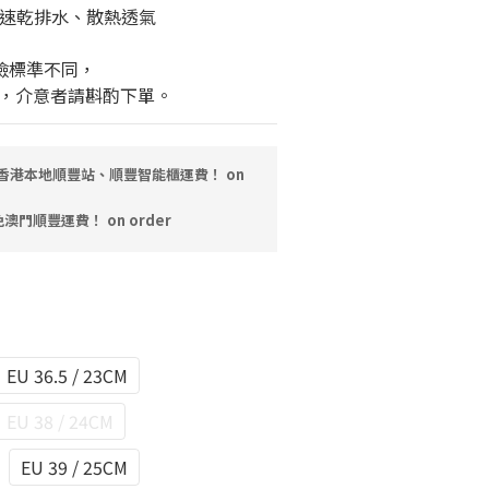
，速乾排水、散熱透氣
檢標準不同，
，介意者請斟酌下單。
，免香港本地順豐站、順豐智能櫃運費！ on
免澳門順豐運費！ on order
EU 36.5 / 23CM
EU 38 / 24CM
EU 39 / 25CM