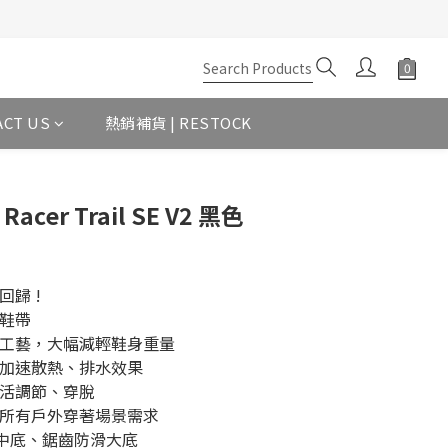
ACT US
熱銷補貨 | RESTOCK
Racer Trail SE V2 黑色
回歸 !
色鞋帶
膠工藝，大幅減輕鞋身重量
，加速散熱、排水效果
靈活調節、穿脫
足所有戶外穿著場景需求
A中底、鋸齒防滑大底