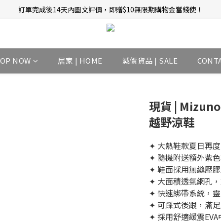
訂單完成後14天內圖文評價，即贈$10無限期購物金當錢使！
新會員招募中 | 即送 $12 購物金當錢使！
新會員招募中 | 即送 $12 購物金當錢使！
HOP NOW
居家 | HOME
減價貨品 | SALE
CONT
現貨 | Mizuno 
越野涼鞋
✦ 大熱鞋款夏日再度
✦ 隨機附送額外紫
✦ 鞋面採用無縫壓
✦ 大面積透氣網孔
✦ 快速綁帶系統，
✦ 可踩式後跟，滿
✦ 採用舒適緩震EV