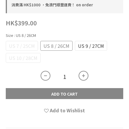
消費滿 HK$1000 ，免澳門順豐運費！ on order
HK$399.00
Size
: US 8 / 26CM
US 7 / 25CM
US 8 / 26CM
US 9 / 27CM
US 10 / 28CM
ADD TO CART
Add to Wishlist