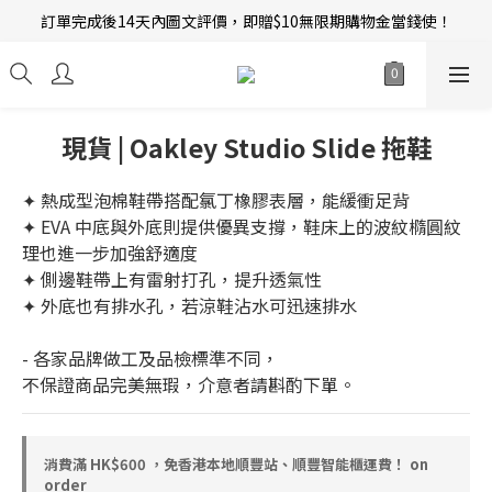
訂單完成後14天內圖文評價，即贈$10無限期購物金當錢使！
新會員招募中 | 即送 $12 購物金當錢使！
新會員招募中 | 即送 $12 購物金當錢使！
現貨 | Oakley Studio Slide 拖鞋
✦ 熱成型泡棉鞋帶搭配氯丁橡膠表層，能緩衝足背
✦ EVA 中底與外底則提供優異支撐，鞋床上的波紋橢圓紋
理也進一步加強舒適度
✦ 側邊鞋帶上有雷射打孔，提升透氣性
✦ 外底也有排水孔，若涼鞋沾水可迅速排水
- 各家品牌做工及品檢標準不同，
不保證商品完美無瑕，介意者請斟酌下單。
消費滿 HK$600 ，免香港本地順豐站、順豐智能櫃運費！ on
order