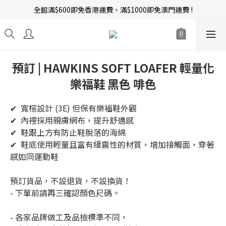
全館滿$600即免香港運費、滿$1000即免澳門運費 !
新會員招募中 | 即送 $12 購物金當錢使！
訂單完成後14天內圖文評價，即贈$10無限期購物金當錢使！
新會員招募中 | 即送 $12 購物金當錢使！
預訂 | HAWKINS SOFT LOAFER 輕量化
樂福鞋 黑色 啡色
✔  寬楦設計 (3E) 但保有樂福鞋外觀
✔  內裡採用親膚網布，提升舒適感
✔  鞋跟上方有防止鞋脫落的海綿
✔  鞋底使用輕量且富有緩震性的材質，增加接觸面，穿著
感如同運動鞋
預訂貨品，不設退貨，不設換貨！
- 下單前請再三確認顏色尺碼。
- 各家品牌做工及品檢標準不同，