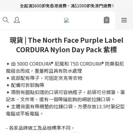
全館滿$600即免香港運費、滿$1000即免澳門運費 !
新會員招募中 | 即送 $12 購物金當錢使！
訂單完成後14天內圖文評價，即贈$10無限期購物金當錢使！
新會員招募中 | 即送 $12 購物金當錢使！
現貨 | The North Face Purple Label
CORDURA Nylon Day Pack 紫標
✦ 由 500D CORDURA® 尼龍和 75D CORDURA® 防撕裂尼
龍組合而成，重量輕且具有防水處理
✦ 底部配有帶子，可固定夾克等衣物
✦ 配備可拆卸胸帶
✦ 兩側有圓點扣環的口袋可容納瓶子，前袋可分類筆、筆
記本、文件等，還有一個帶鑰匙鉤的網狀拉鍊口袋。
✦ 主體背面有帶襯墊的拉鍊口袋，方便存放13.5吋筆記型
電腦或平板電腦。
- 各家品牌做工及品檢標準不同，