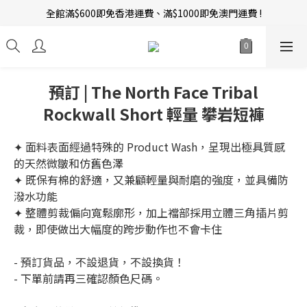
全館滿$600即免香港運費、滿$1000即免澳門運費 !
新會員招募中 | 即送 $12 購物金當錢使！
訂單完成後14天內圖文評價，即贈$10無限期購物金當錢使！
新會員招募中 | 即送 $12 購物金當錢使！
預訂 | The North Face Tribal
Rockwall Short 輕量 攀岩短褲
✦ 面料表面經過特殊的 Product Wash，呈現出極具質感
的天然微皺和仿舊色澤
✦ 既保有棉的舒適，又兼顧輕量與耐磨的強度，並具備防
潑水功能
✦ 整體剪裁偏向寬鬆廓形，加上襠部採用立體三角插片剪
裁，即使做出大幅度的跨步動作也不會卡住
- 預訂貨品，不設退貨，不設換貨！
- 下單前請再三確認顏色尺碼。