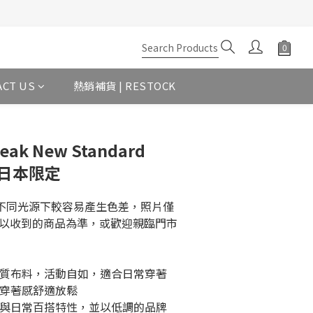
ACT US
熱銷補貨 | RESTOCK
eak New Standard
rt 日本限定
在不同光源下較容易產生色差，照片僅
以收到的商品為準，或歡迎親臨門市
棉質布料，活動自如，適合日常穿著
穿著感舒適放鬆  
學與日常百搭特性，並以低調的品牌