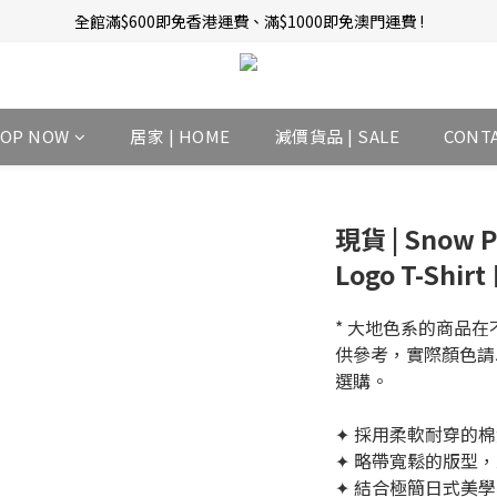
全館滿$600即免香港運費、滿$1000即免澳門運費 !
新會員招募中 | 即送 $12 購物金當錢使！
訂單完成後14天內圖文評價，即贈$10無限期購物金當錢使！
新會員招募中 | 即送 $12 購物金當錢使！
HOP NOW
居家 | HOME
減價貨品 | SALE
CONT
現貨 | Snow P
Logo T-Shi
* 大地色系的商品
供參考，實際顏色請
選購。 
✦ 採用柔軟耐穿的
✦ 略帶寬鬆的版型，
✦ 結合極簡日式美