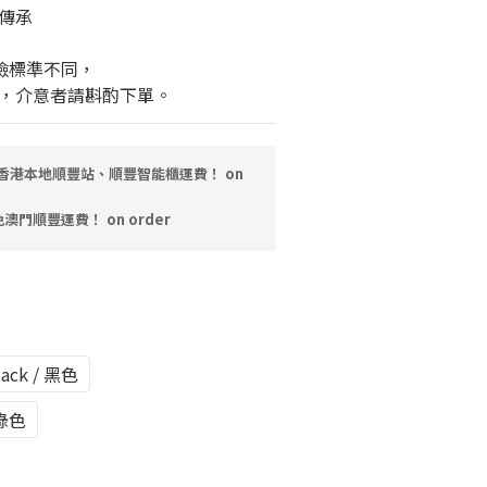
傳承
檢標準不同，
，介意者請斟酌下單。
，免香港本地順豐站、順豐智能櫃運費！ on
免澳門順豐運費！ on order
lack / 黑色
其綠色