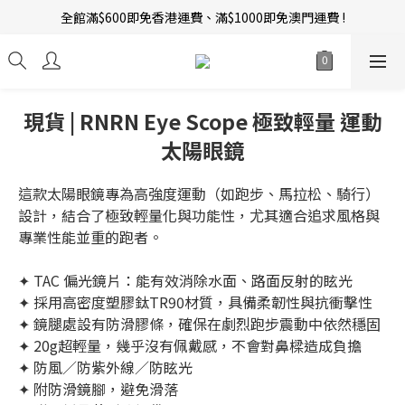
全館滿$600即免香港運費、滿$1000即免澳門運費 !
新會員招募中 | 即送 $12 購物金當錢使！
訂單完成後14天內圖文評價，即贈$10無限期購物金當錢使！
新會員招募中 | 即送 $12 購物金當錢使！
現貨 | RNRN Eye Scope 極致輕量 運動
太陽眼鏡
這款太陽眼鏡專為高強度運動（如跑步、馬拉松、騎行）
設計，結合了極致輕量化與功能性，尤其適合追求風格與
專業性能並重的跑者。
✦ TAC 偏光鏡片：能有效消除水面、路面反射的眩光  
✦ 採用高密度塑膠鈦TR90材質，具備柔韌性與抗衝擊性
✦ 鏡腿處設有防滑膠條，確保在劇烈跑步震動中依然穩固
✦ 20g超輕量，幾乎沒有佩戴感，不會對鼻樑造成負擔
✦ 防風／防紫外線／防眩光  
✦ 附防滑鏡腳，避免滑落  