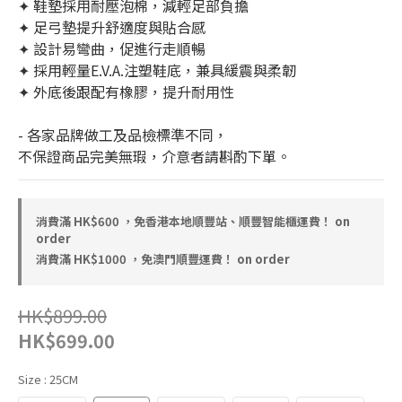
✦ 鞋墊採用耐壓泡棉，減輕足部負擔
✦ 足弓墊提升舒適度與貼合感
✦ 設計易彎曲，促進行走順暢
✦ 採用輕量E.V.A.注塑鞋底，兼具緩震與柔韌
✦ 外底後跟配有橡膠，提升耐用性
- 各家品牌做工及品檢標準不同，
不保證商品完美無瑕，介意者請斟酌下單。
消費滿 HK$600 ，免香港本地順豐站、順豐智能櫃運費！ on
order
消費滿 HK$1000 ，免澳門順豐運費！ on order
HK$899.00
HK$699.00
Size
: 25CM