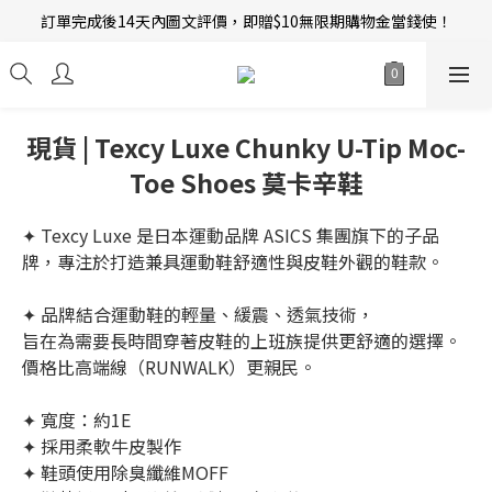
訂單完成後14天內圖文評價，即贈$10無限期購物金當錢使！
新會員招募中 | 即送 $12 購物金當錢使！
新會員招募中 | 即送 $12 購物金當錢使！
現貨 | Texcy Luxe Chunky U-Tip Moc-
Toe Shoes 莫卡辛鞋
✦ Texcy Luxe 是日本運動品牌 ASICS 集團旗下的子品
牌，專注於打造兼具運動鞋舒適性與皮鞋外觀的鞋款。
✦ 品牌結合運動鞋的輕量、緩震、透氣技術，
旨在為需要長時間穿著皮鞋的上班族提供更舒適的選擇。
價格比高端線（RUNWALK）更親民。
✦ 寬度：約1E
✦ 採用柔軟牛皮製作
✦ 鞋頭使用除臭纖維MOFF