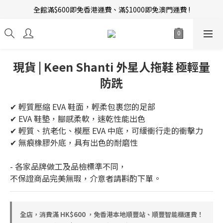
全館滿$600即免香港運費、滿$1000即免澳門運費 !
新會員招募中 | 即送 $12 購物金當錢使！
訂單完成後14天內圖文評價，即贈$10無限期購物金當錢使！
新會員招募中 | 即送 $12 購物金當錢使！
現貨 | Keen Shanti 外星人拖鞋 極輕量
防跣
✔ 輕質壓縮 EVA 鞋面，輕柔包裹您的足部
✔ EVA 鞋墊，腳感柔軟，速乾性能出色
✔ 輕質、抗老化、模壓 EVA 中底，可緩衝行走的衝擊力
✔ 無痕橡膠外底，具有出色的耐磨性
- 各家品牌做工及品檢標準不同，
不保證商品完美無瑕，介意者請斟酌下單。
全店，消費滿 HK$600 ，免香港本地順豐站、順豐智能櫃運費！