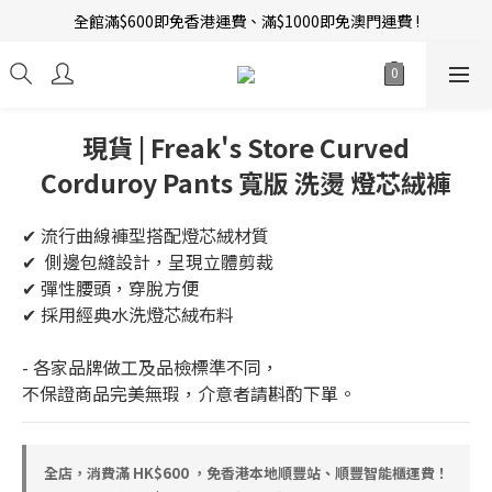
全館滿$600即免香港運費、滿$1000即免澳門運費 !
新會員招募中 | 即送 $12 購物金當錢使！
訂單完成後14天內圖文評價，即贈$10無限期購物金當錢使！
新會員招募中 | 即送 $12 購物金當錢使！
現貨 | Freak's Store Curved
Corduroy Pants 寬版 洗燙 燈芯絨褲
✔ 流行曲線褲型搭配燈芯絨材質  
✔  側邊包縫設計，呈現立體剪裁  
✔ 彈性腰頭，穿脫方便  
✔ 採用經典水洗燈芯絨布料  
- 各家品牌做工及品檢標準不同，
不保證商品完美無瑕，介意者請斟酌下單。
全店，消費滿 HK$600 ，免香港本地順豐站、順豐智能櫃運費！