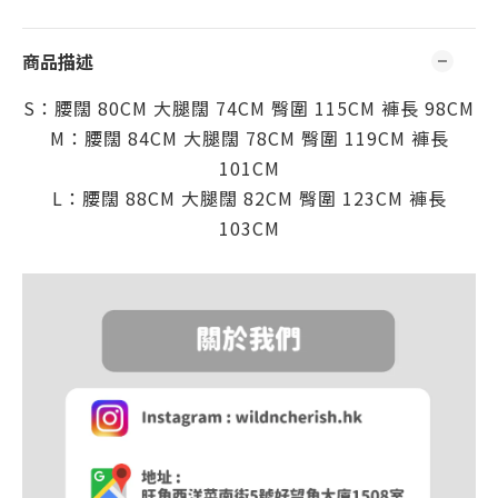
商品描述
S：
腰闊
80CM
大腿闊 74CM 臀圍 115CM 褲
長 98
CM
M：
腰闊
84CM
大腿闊
78CM
臀圍
119CM
褲
長
101
CM
L：
腰闊
88CM
大腿闊 82
CM
臀圍
123CM
褲
長
103
CM