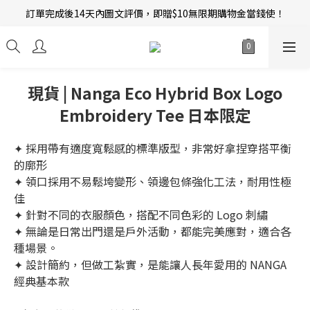
訂單完成後14天內圖文評價，即贈$10無限期購物金當錢使！
新會員招募中 | 即送 $12 購物金當錢使！
新會員招募中 | 即送 $12 購物金當錢使！
現貨 | Nanga Eco Hybrid Box Logo
Embroidery Tee 日本限定
✦ 採用帶有適度寬鬆感的標準版型，非常好拿捏穿搭平衡
的廓形
✦ 領口採用不易鬆垮變形、領邊包條強化工法，耐用性極
佳
✦ 針對不同的衣服顏色，搭配不同色彩的 Logo 刺繡
✦ 無論是日常出門還是戶外活動，都能完美應對，適合各
種場景。
✦ 設計簡約，但做工紮實，是能讓人長年愛用的 NANGA 
經典基本款