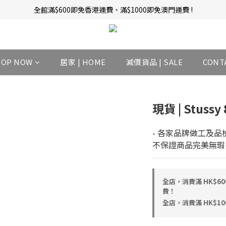
新會員招募中 | 即送 $12 購物金當錢使！
訂單完成後14天內圖文評價，即贈$10無限期購物金當錢使！
新會員招募中 | 即送 $12 購物金當錢使！
HOP NOW
居家 | HOME
減價貨品 | SALE
CONT
現貨 | Stussy
- 各家品牌做工及品
不保證商品完美無瑕
全店，消費滿 HK$6
費！
全店，消費滿 HK$1