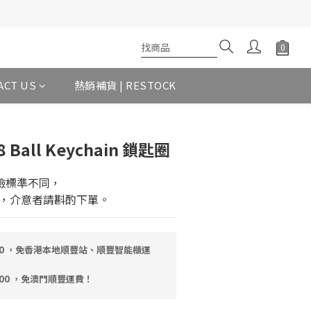
ACT US
熱銷補貨 | RESTOCK
 8 Ball Keychain 鎖匙圈
檢標準不同，
，介意者請斟酌下單。
00 ，免香港本地順豐站、順豐智能櫃運
000 ，免澳門順豐運費！