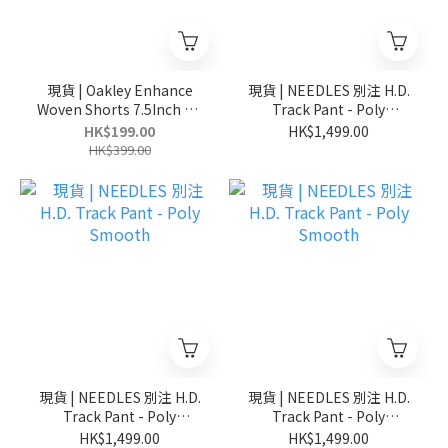
現貨 | Oakley Enhance
現貨 | NEEDLES 別注 H.D.
Woven Shorts 7.5Inch 3.0
Track Pant - Poly
水陸兩用 速乾防曬 日本限
Smooth
HK$199.00
HK$1,499.00
定 短褲
HK$399.00
現貨 | NEEDLES 別注 H.D.
現貨 | NEEDLES 別注 H.D.
Track Pant - Poly
Track Pant - Poly
Smooth
Smooth
HK$1,499.00
HK$1,499.00