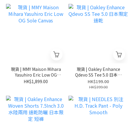
現貨 | MMY Maison Mihara
現貨 | Oakley Enhance
Yasuhiro Eric Low OG
Qdevo SS Tee 5.0 日本限
Sole Canvas
定 速乾
HK$1,899.00
HK$199.00
HK$399.00