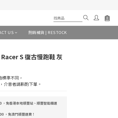
ACT US
熱銷補貨 | RESTOCK
o Racer S 復古慢跑鞋 灰
檢標準不同，
，介意者請斟酌下單。
00 ，免香港本地順豐站、順豐智能櫃運
000 ，免澳門順豐運費！