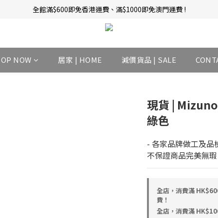
新會員招募中 | 即送 $12 購物金當錢使！
訂單完成後14天內圖文評價，即贈$10無限期購物金當錢使！
新會員招募中 | 即送 $12 購物金當錢使！
HOP NOW
居家 | HOME
減價貨品 | SALE
CONT
現貨 | Mizun
綠色
- 各家品牌做工及品
不保證商品完美無瑕
全店，消費滿 HK$6
費！
全店，消費滿 HK$1