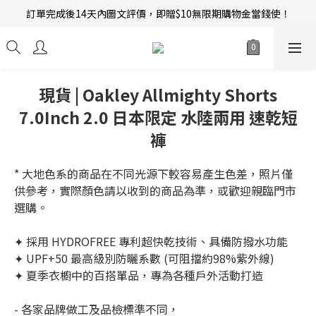
訂單完成後14天內圖文評價，即贈$10無限期購物金當錢使！
新會員招募中 | 即送 $12 購物金當錢使！
新會員招募中 | 即送 $12 購物金當錢使！
現貨 | Oakley Allmighty Shorts
7.0Inch 2.0 日本限定 水陸兩用 速乾短
褲
* 大地色系的商品在不同光源下較容易產生色差，照片僅
供參考，實際顏色請以收到的商品為準，或歡迎親臨門市
選購。 
✦ 採用 HYDROFREE 專利超快乾技術、具備防撥水功能
✦ UPF+50 最高級別防曬系數 (可阻擋約98%紫外線)
✦ 夏季衣櫥中的百搭單品，專為各種戶外活動打造
- 各家品牌做工及品檢標準不同，