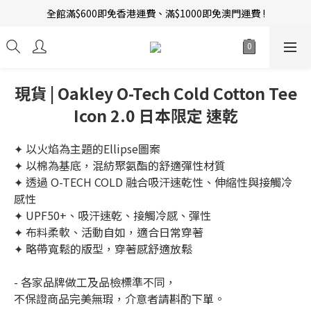
全館滿$600即免香港運費、滿$1000即免澳門運費 !
新會員招募中 | 即送 $12 購物金當錢使！
訂單完成後14天內圖文評價，即贈$10無限期購物金當錢使！
新會員招募中 | 即送 $12 購物金當錢使！
現貨 | Oakley O-Tech Cold Cotton Tee
Icon 2.0 日本限定 速乾
✦ 以火焰為主題的Ellipse圖案  
✦ 以棉為基底，混紡聚氨酯的舒適彈性材質
✦ 透過 O-TECH COLD 融合吸汗速乾性、伸縮性與接觸冷
感性
✦ UPF50+、吸汗速乾、接觸冷感、彈性
✦ 布料柔軟、活動自如，適合日常穿著
✦ 略帶寬鬆的版型，穿著感舒適放鬆  
- 各家品牌做工及品檢標準不同，
不保證商品完美無瑕，介意者請斟酌下單。