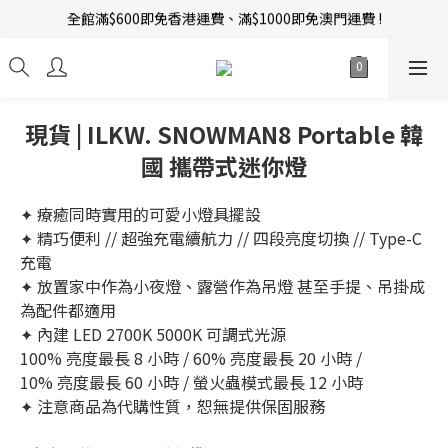
全館滿$600即免香港運費、滿$1000即免澳門運費 !
新會員招募中 | 即送 $12 購物金當錢使！
訂單完成後14天內圖文評價，即贈$10無限期購物金當錢使！
新會員招募中 | 即送 $12 購物金當錢使！
現貨 | ILKW. SNOWMAN8 Portable 韓
國 攜帶式迷你燈
✦ 療癒同時實用的可愛小燈具擺設
✦ 精巧便利 // 超強充電續航力 // 四段亮度切換 // Type-C 
充電
✦ 放置家中作為小夜燈、露營作為吊燈 甚至手提、吊掛成
為配件都適用
✦ 內建 LED 2700K 5000K 可調式光源
100% 亮度最長 8 小時 / 60% 亮度最長 20 小時 /
10% 亮度最長 60 小時 / 螢火蟲模式最長 12 小時 
✦ 注意商品為代購性質，恕無提供保固服務