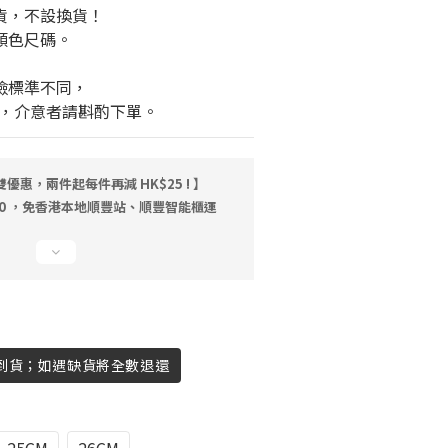
退貨，不設換貨！
顏色尺碼。
檢標準不同，
，介意者請斟酌下單。
優惠，兩件起每件再減 HK$25 ! 】
00 ，免香港本地順豐站、順豐智能櫃運
4 日到貨；如遇缺貨將全數退還