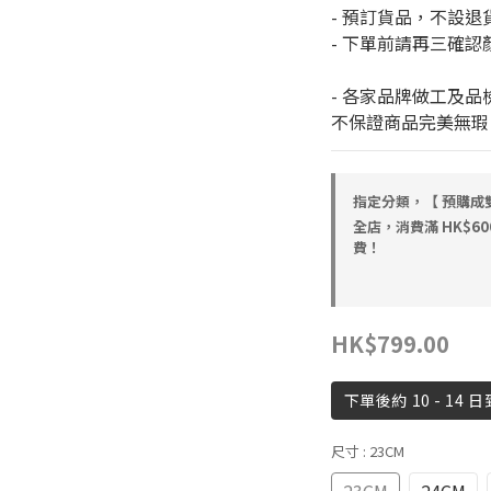
- 預訂貨品，不設
- 下單前請再三確認
- 各家品牌做工及品
不保證商品完美無瑕
指定分類，【 預購成雙
全店，消費滿 HK$6
費！
HK$799.00
下單後約 10 - 1
尺寸
: 23CM