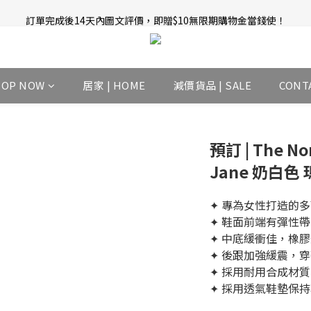
訂單完成後14天內圖文評價，即贈$10無限期購物金當錢使！
新會員招募中 | 即送 $12 購物金當錢使！
新會員招募中 | 即送 $12 購物金當錢使！
HOP NOW
居家 | HOME
減價貨品 | SALE
CONT
預訂 | The Nor
Jane 奶白色
✦ 專為女性打造的
✦ 鞋面前端有彈性
✦ 中底緩衝佳，橡
✦ 後跟加強緩震，
✦ 採用耐用合成材
✦ 採用透氣鞋墊保