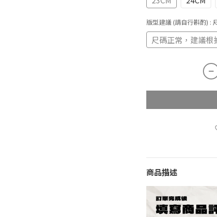
23CM
24CM
版型建議 (請自行斟酌)
:
尺碼正常，建議根
商品描述