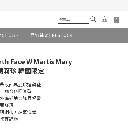
ACT US
熱銷補貨 | RESTOCK
th Face W Martis Mary
 瑪莉珍 韓國限定
多帶設計瑪麗珍運動鞋
帶，適合各種腳型
膠外底抓地力強且輕量
穿著舒適
質與網布，透氣性佳
持乾爽舒適