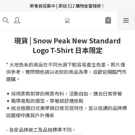
新會員招募中 | 即送 $12 購物金當錢使！
新會員招募中 | 即送 $12 購物金當錢使！
全館滿$600即免香港運費、滿$1000即免澳門運費 !
訂單完成後14天內圖文評價，即贈$10無限期購物金當錢使！
現貨 | Snow Peak New Standard
新會員招募中 | 即送 $12 購物金當錢使！
Logo T-Shirt 日本限定
* 大地色系的商品在不同光源下較容易產生色差，照片僅
供參考，實際顏色請以收到的商品為準，或歡迎親臨門市
選購。 
✦ 採用柔軟耐穿的棉質布料，活動自如，適合日常穿著
✦ 略帶寬鬆的版型，穿著感舒適放鬆  
✦ 結合極簡日式美學與日常百搭特性，並以低調的品牌標
誌圖樣呼應其戶外傳承
- 各家品牌做工及品檢標準不同，