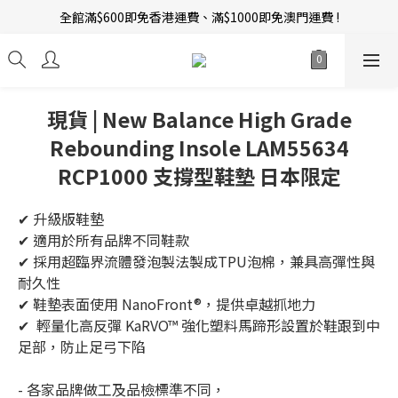
全館滿$600即免香港運費、滿$1000即免澳門運費 !
新會員招募中 | 即送 $12 購物金當錢使！
訂單完成後14天內圖文評價，即贈$10無限期購物金當錢使！
新會員招募中 | 即送 $12 購物金當錢使！
現貨 | New Balance High Grade
Rebounding Insole LAM55634
RCP1000 支撐型鞋墊 日本限定
✔ 升級版鞋墊
✔ 適用於所有品牌不同鞋款
✔ 採用超臨界流體發泡製法製成TPU泡棉，兼具高彈性與
耐久性
✔ 鞋墊表面使用 NanoFront®，提供卓越抓地力
✔  輕量化高反彈 KaRVO™ 強化塑料馬蹄形設置於鞋跟到中
足部，防止足弓下陷
- 各家品牌做工及品檢標準不同，