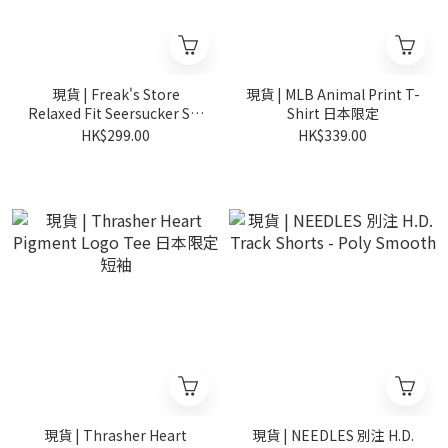
現貨 | Freak's Store
現貨 | MLB Animal Print T-
Relaxed Fit Seersucker S/S
Shirt 日本限定
Shirt 泡泡紗 短袖
HK$299.00
HK$339.00
現貨 | Thrasher Heart
現貨 | NEEDLES 別注 H.D.