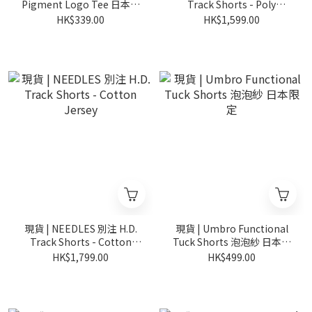
Pigment Logo Tee 日本限
Track Shorts - Poly
定 短袖
Smooth
HK$339.00
HK$1,599.00
現貨 | NEEDLES 別注 H.D.
現貨 | Umbro Functional
Track Shorts - Cotton
Tuck Shorts 泡泡紗 日本限
Jersey
定
HK$1,799.00
HK$499.00