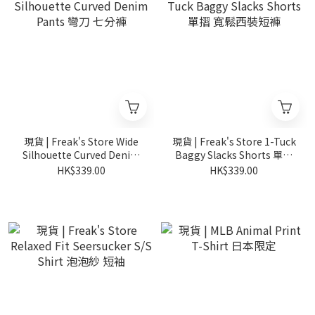
現貨 | Freak's Store Wide
現貨 | Freak's Store 1-Tuck
Silhouette Curved Denim
Baggy Slacks Shorts 單摺
Pants 彎刀 七分褲
寬鬆西裝短褲
HK$339.00
HK$339.00