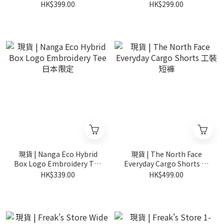
紋 短袖
Logo T-Shirt 日本限定
HK$399.00
HK$299.00
現貨 | Nanga Eco Hybrid
現貨 | The North Face
Box Logo Embroidery Tee
Everyday Cargo Shorts 工
日本限定
裝短褲
HK$339.00
HK$499.00