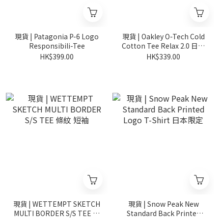
現貨 | Patagonia P-6 Logo
現貨 | Oakley O-Tech Cold
Responsibili-Tee
Cotton Tee Relax 2.0 日本
限定
HK$399.00
HK$339.00
現貨 | WETTEMPT SKETCH
現貨 | Snow Peak New
MULTI BORDER S/S TEE 條
Standard Back Printed