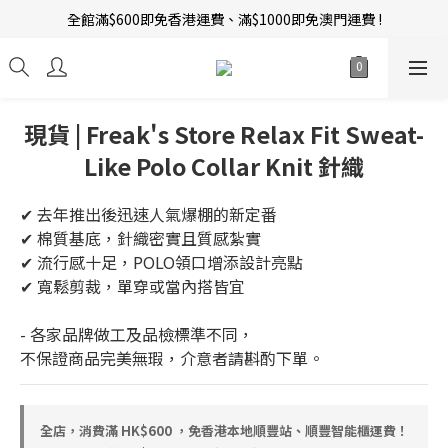
全館滿$600即免香港運費、滿$1000即免澳門運費 !
新會員招募中 | 即送 $12 購物金當錢使！
訂單完成後14天內圖文評價，即贈$10無限期購物金當錢使！
新會員招募中 | 即送 $12 購物金當錢使！
現貨 | Freak's Store Relax Fit Sweat-
Like Polo Collar Knit 針織
✔ 去年推出後迅速人氣爆棚的新定番
✔ 棉質基底，針織密實且質感紮實  
✔ 流行感十足，POLO領口增添設計亮點  
✔ 寬鬆剪裁，單穿或當內搭皆宜
- 各家品牌做工及品檢標準不同，
不保證商品完美無瑕，介意者請斟酌下單。
全店，消費滿 HK$600 ，免香港本地順豐站、順豐智能櫃運費！