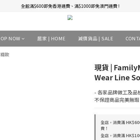
新會員招募中 | 即送 $12 購物金當錢使！
訂單完成後14天內圖文評價，即贈$10無限期購物金當錢使！
新會員招募中 | 即送 $12 購物金當錢使！
HOP NOW
居家 | HOME
減價貨品 | SALE
CONT
s 襪款
現貨 | Family
Wear Line 
- 各家品牌做工及品
不保證商品完美無瑕
全店，消費滿 HK$6
費！
全店，消費滿 HK$1