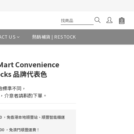
ACT US
熱銷補貨 | RESTOCK
Mart Convenience
Socks 品牌代表色
檢標準不同，
，介意者請斟酌下單。
00 ，免香港本地順豐站、順豐智能櫃運
000 ，免澳門順豐運費！