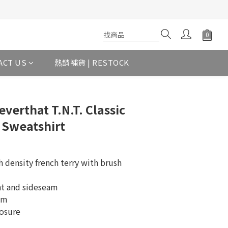
ACT US
熱銷補貨 | RESTOCK
verthat T.N.T. Classic
 Sweatshirt
density french terry with brush 
nt and sideseam
em
losure