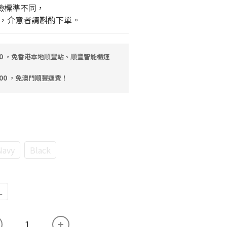
檢標準不同，
，介意者請斟酌下單。
00 ，免香港本地順豐站、順豐智能櫃運
000 ，免澳門順豐運費！
Navy
Black
L