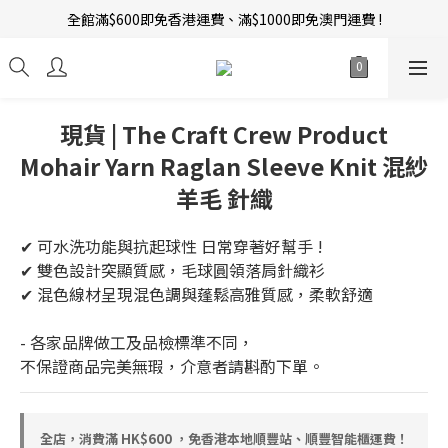
全館滿$600即免香港運費、滿$1000即免澳門運費 !
新會員招募中 | 即送 $12 購物金當錢使！
訂單完成後14天內圖文評價，即贈$10無限期購物金當錢使！
新會員招募中 | 即送 $12 購物金當錢使！
現貨 | The Craft Crew Product
Mohair Yarn Raglan Sleeve Knit 混紗
羊毛 針織
✔ 可水洗功能與抗起球性 日常穿著好幫手 !  
✔ 雙色設計突顯質感，毛球圓領落肩針織衫  
✔ 混色線材呈現混色調與蓬鬆高雅質感，柔軟舒適 
- 各家品牌做工及品檢標準不同，
不保證商品完美無瑕，介意者請斟酌下單。
全店，消費滿 HK$600 ，免香港本地順豐站、順豐智能櫃運費！