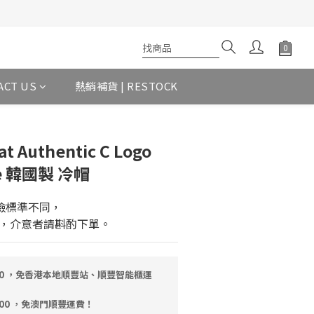
ACT US
熱銷補貨 | RESTOCK
t Authentic C Logo
ie 韓國製 冷帽
檢標準不同，
，介意者請斟酌下單。
00 ，免香港本地順豐站、順豐智能櫃運
000 ，免澳門順豐運費！