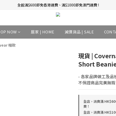
全館滿$600即免香港運費、滿$1000即免澳門運費 !
新會員招募中 | 即送 $12 購物金當錢使！
訂單完成後14天內圖文評價，即贈$10無限期購物金當錢使！
新會員招募中 | 即送 $12 購物金當錢使！
HOP NOW
居家 | HOME
減價貨品 | SALE
CONT
wear 帽款
現貨 | Coverna
Short Bean
- 各家品牌做工及品
不保證商品完美無瑕
全店，消費滿 HK$6
費！
全店，消費滿 HK$1