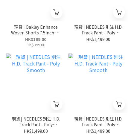
現貨 | Oakley Enhance
現貨 | NEEDLES 別注 H.D.
Woven Shorts 7.5Inch 3.0
Track Pant - Poly
水陸兩用 速乾防曬 日本限
Smooth
HK$199.00
HK$1,499.00
定 短褲
HK$399.00
現貨 | NEEDLES 別注 H.D.
現貨 | NEEDLES 別注 H.D.
Track Pant - Poly
Track Pant - Poly
Smooth
Smooth
HK$1,499.00
HK$1,499.00