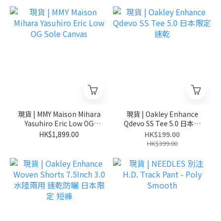
現貨 | MMY Maison Mihara
現貨 | Oakley Enhance
Yasuhiro Eric Low OG
Qdevo SS Tee 5.0 日本限
Sole Canvas
定 速乾
HK$1,899.00
HK$199.00
HK$399.00