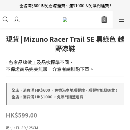
全館滿$600即免香港運費、滿$1000即免澳門運費 !
新會員招募中 | 即送 $12 購物金當錢使！
訂單完成後14天內圖文評價，即贈$10無限期購物金當錢使！
新會員招募中 | 即送 $12 購物金當錢使！
現貨 | Mizuno Racer Trail SE 黑綠色 越
野涼鞋
- 各家品牌做工及品檢標準不同，
不保證商品完美無瑕，介意者請斟酌下單。
全店，消費滿 HK$600 ，免香港本地順豐站、順豐智能櫃運費！
全店，消費滿 HK$1000 ，免澳門順豐運費！
HK$599.00
尺寸
: EU 39 / 25CM