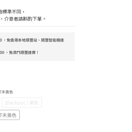
檢標準不同，
，介意者請斟酌下單。
00 ，免香港本地順豐站、順豐智能櫃運
000 ，免澳門順豐運費！
/ 芥末黃色
Blackout / 黑色
/ 芥末黃色