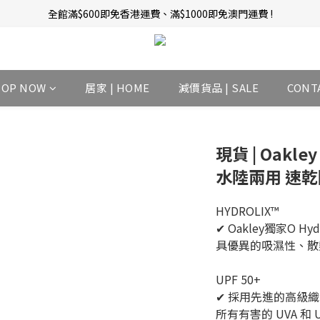
新會員招募中 | 即送 $12 購物金當錢使！
訂單完成後14天內圖文評價，即贈$10無限期購物金當錢使！
新會員招募中 | 即送 $12 購物金當錢使！
HOP NOW
居家 | HOME
減價貨品 | SALE
CONT
現貨 | Oakley
水陸兩用 速乾
HYDROLIX™
✔ Oakley獨家O H
具優異的吸濕性、散
UPF 50+
✔ 採用先進的高級
所有有害的 UVA 和 