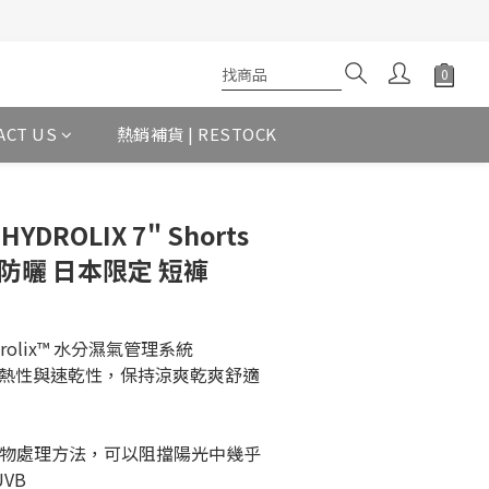
ACT US
熱銷補貨 | RESTOCK
 HYDROLIX 7" Shorts
防曬 日本限定 短褲
ydrolix™ 水分濕氣管理系統
熱性與速乾性，保持涼爽乾爽舒適
織物處理方法，可以阻擋陽光中幾乎
UVB