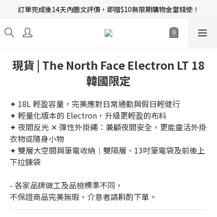
訂單完成後14天內圖文評價，即贈$10無限期購物金當錢使！
新會員招募中 | 即送 $12 購物金當錢使！
新會員招募中 | 即送 $12 購物金當錢使！
現貨 | The North Face Electron LT 18
韓國限定
✦ 18L 輕盈容量，完美應對日常通勤與假日輕健行
✦ 輕量化版本的 Electron，升級更輕盈的布料
✦ 夜間反光 ✕ 彈性外掛繩：兼顧夜間安全，更能靈活外掛
衣物或隨身小物
✦ 雙層大空間與筆電收納｜雙隔層、13吋筆電袋及前後上
下拉鍊袋
- 各家品牌做工及品檢標準不同，
不保證商品完美無瑕，介意者請斟酌下單。